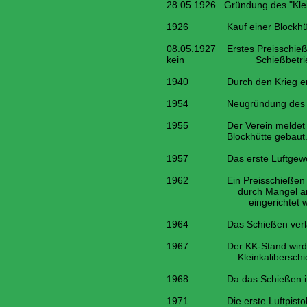
28.05.1926 Gründung des "Kleink
1926 Kauf einer Blockhütte 4
08.05.1927 Erstes Preisschießen
kein Schießbetrieb s
1940 Durch den Krieg enden hi
1954 Neugründung des Schütz
1955 Der Verein meldet sich 
Blockhütte gebaut
1957 Das erste Luftgewehr w
1962 Ein Preisschießen auf K
durch Mangel an Ständen in
eingerichtet wer
1964 Das Schießen verlagert 
1967 Der KK-Stand wird bei e
Kleinkaliberschießen ei
1968 Da das Schießen im Wint
1971 Die erste Luftpistole 