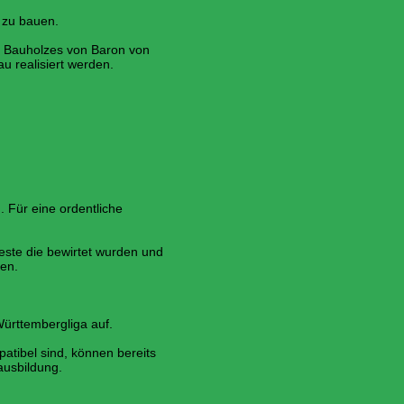
zu bauen.
es Bauholzes von Baron von
ealisiert werden.
ür eine ordentliche
te die bewirtet wurden und
en.
ürttembergliga auf.
patibel sind, können bereits
usbildung.