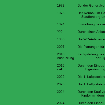
1972 Bei der Generalversamm
1973 Der Neubau im Häule w
Stauffenberg und durch komp
1974 Einweihung des neuen S
??? Durch einen Anbau an d
1996 Die WC-Anlagen werde
2007 Die Planungen für die V
2010 Fertigstellung des Schi
Ausführung der Ligawettk
2016 Durch den Einbau einer e
viel Eigenleistung der Mitgl
2022 Die 1. Luftpistolenmann
2023 Die 1. Luftpistolenmannsc
2024 Durch den Kauf von 2 L
Kinder mit dem Schießtraini
2024 Durch den Einbau der ne