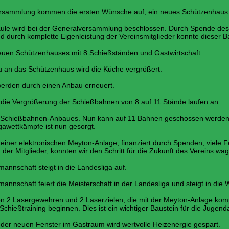
lung kommen die ersten Wünsche auf, ein neues Schützenhaus 
ird bei der Generalversammlung beschlossen. Durch Spende d
lette Eigenleistung der Vereinsmitglieder konnte dieser Bau r
chützenhauses mit 8 Schießständen und Gastwirtschaft
as Schützenhaus wird die Küche vergrößert.
n durch einen Anbau erneuert.
ergrößerung der Schießbahnen von 8 auf 11 Stände laufen an.
eßbahnen-Anbaues. Nun kann auf 11 Bahnen geschossen werden. F
ämpfe ist nun gesorgt.
lektronischen Meyton-Anlage, finanziert durch Spenden, viele Fes
ieder, konnten wir den Schritt für die Zukunft des Vereins wag
schaft steigt in die Landesliga auf.
haft feiert die Meisterschaft in der Landesliga und steigt in die W
asergewehren und 2 Laserzielen, die mit der Meyton-Anlage kom
ng beginnen. Dies ist ein wichtiger Baustein für die Jugenda
uen Fenster im Gastraum wird wertvolle Heizenergie gespart.