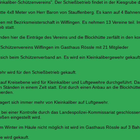
aliber-Schützenvereins". Der Schießbetrieb findet in der Kiesgrube d
x8 Meter von Herr Baron von Stauffenberg. Es kann auf 4 Bahnen
 mit Bezirksmeisterschaft in Wilflingen. Es nehmen 13 Vereine teil. I
tatt.
er die Einträge des Vereins und die Blockhütte zerfällt in den 
envereins Wilflingen im Gasthaus Rössle mit 21 Mitglieder
beim Schützenverband an. Es wird ein Kleinkalibergewehr gekauft
.
ird für den Schießbetrieb gekauft.
reisebene wird für Kleinkaliber und Luftgewehre durchgeführt. D
 einem Zelt statt. Erst durch einen Anbau an die Blockhütte
den.
sich immer mehr von Kleinkaliber auf Luftgewehr.
iner Kontrolle durch das Landespolizei-Kommissariat geschlossen.
ngestellt wird.
er im Häule nicht möglich ist wird im Gasthaus Rössle auf 3 Bah
wird gekauft.