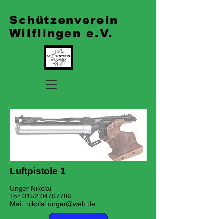
Schützenverein
Wilflingen e.V.
Luftpistole 1
Unger Nikolai
Tel:
0152 04767706
Mail:
nikolai.unger@web.de